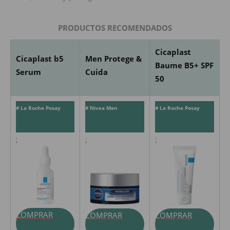
PRODUCTOS RECOMENDADOS
Cicaplast
Cicaplast b5
Men Protege &
Baume B5+ SPF
Serum
Cuida
50
# La Roche Posay
# Nivea Men
# La Roche Posay
;
;
;
COMPRAR
COMPRAR
COMPRAR