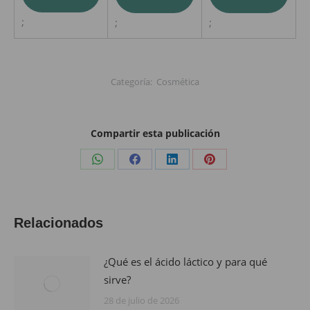
;
;
;
Categoría:
Cosmética
Compartir esta publicación
Share
Share
Share
Share
on
on
on
on
WhatsApp
Facebook
LinkedIn
Pinterest
Relacionados
¿Qué es el ácido láctico y para qué
sirve?
28 de julio de 2026