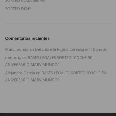
SORTEO ALMA SECRET
SORTEO DKNY
Comentarios recientes
Marvimundo
en
Descubre la Rutina Coreana en 10 pasos
mmurcia
en
BASES LEGALES SORTEO “COCHE 50
ANIVERSARIO MARVIMUNDO”
Alejandro Garcia
en
BASES LEGALES SORTEO “COCHE 50
ANIVERSARIO MARVIMUNDO”