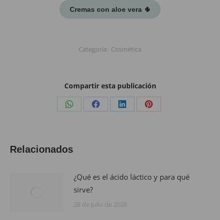
Cremas con aloe vera 🌵​​
Categoría:
Cosmética
Compartir esta publicación
Share
Share
Share
Share
on
on
on
on
WhatsApp
Facebook
LinkedIn
Pinterest
Relacionados
¿Qué es el ácido láctico y para qué
sirve?
28 de julio de 2026