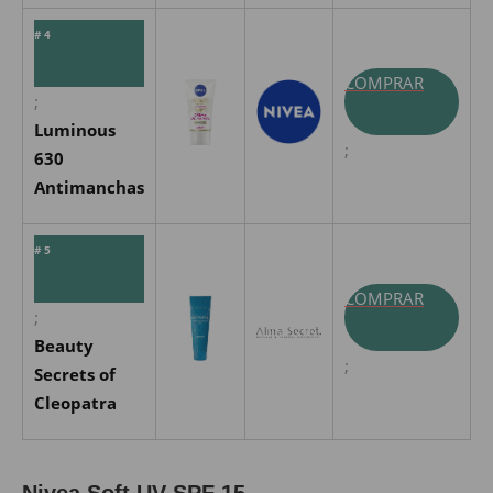
# 4
COMPRAR
;
Luminous
;
630
Antimanchas
# 5
COMPRAR
;
Beauty
;
Secrets of
Cleopatra