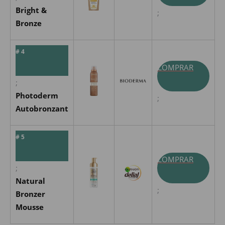
Bright &
;
Bronze
# 4
COMPRAR
;
Photoderm
;
Autobronzant
# 5
COMPRAR
;
Natural
;
Bronzer
Mousse