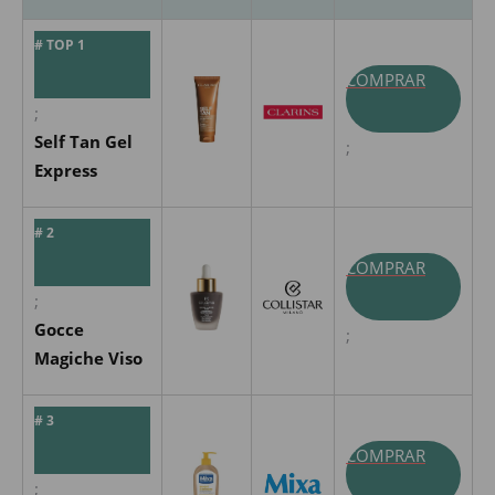
# TOP 1
COMPRAR
;
Self Tan Gel
;
Express
# 2
COMPRAR
;
Gocce
;
Magiche Viso
# 3
COMPRAR
;