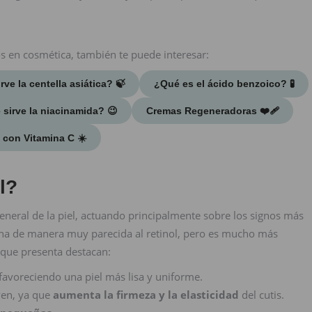
os en cosmética, también te puede interesar:
ve la centella asiática? 🍃​
¿Qué es el ácido benzoico? 🧪
 sirve la niacinamida? 😉
Cremas Regeneradoras ❤️‍🩹​
con Vitamina C ☀️​
l?
general de la piel, actuando principalmente sobre los signos más
ona de manera muy parecida al retinol, pero es mucho más
s que presenta destacan:
 favoreciendo una piel más lisa y uniforme.
ven, ya que
aumenta la firmeza y la elasticidad
del cutis.