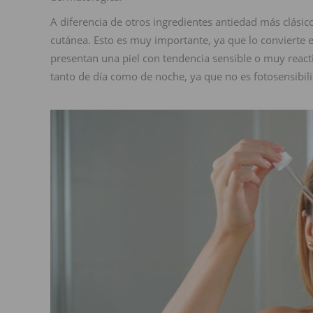
A diferencia de otros ingredientes antiedad más clásic
cutánea. Esto es muy importante, ya que lo convierte
presentan una piel con tendencia sensible o muy reacti
tanto de día como de noche, ya que no es fotosensibili