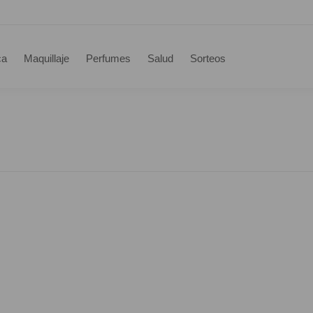
ca
Maquillaje
Perfumes
Salud
Sorteos