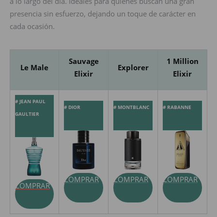
a lo largo del día. Ideales para quienes buscan una gran
presencia sin esfuerzo, dejando un toque de carácter en
cada ocasión.
Sauvage
1 Million
Le Male
Explorer
Elixir
Elixir
# JEAN PAUL
# DIOR
# MONTBLANC
# RABANNE
GAULTIER
COMPRAR
COMPRAR
COMPRAR
COMPRAR