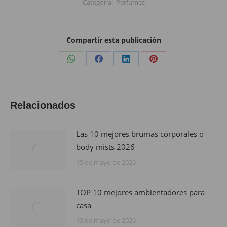
Categoría:
Perfumes
Compartir esta publicación
Share
Share
Share
Share
on
on
on
on
WhatsApp
Facebook
LinkedIn
Pinterest
Relacionados
Las 10 mejores brumas corporales o
body mists 2026
15 de mayo de 2026
TOP 10 mejores ambientadores para
casa
13 de mayo de 2026