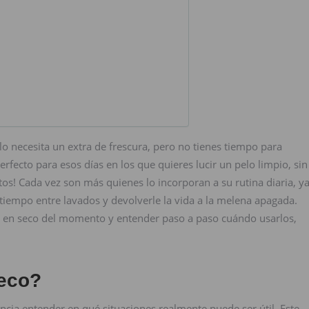
lo necesita un extra de frescura, pero no tienes tiempo para
rfecto para esos días en los que quieres lucir un pelo limpio, sin
os! Cada vez son más quienes lo incorporan a su rutina diaria, y
tiempo entre lavados y devolverle la vida a la melena apagada.
 en seco del momento y entender paso a paso cuándo usarlos,
eco?
ncia entender en qué situaciones realmente puede ser útil. Este