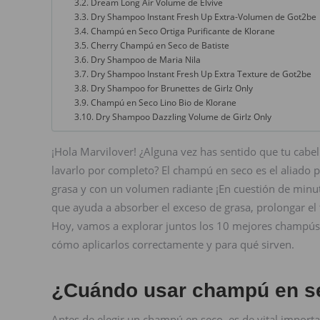
Dream Long Air Volume de Elvive
Dry Shampoo Instant Fresh Up Extra-Volumen de Got2be
Champú en Seco Ortiga Purificante de Klorane
Cherry Champú en Seco de Batiste
Dry Shampoo de Maria Nila
Dry Shampoo Instant Fresh Up Extra Texture de Got2be
Dry Shampoo for Brunettes de Girlz Only
Champú en Seco Lino Bio de Klorane
Dry Shampoo Dazzling Volume de Girlz Only
¡Hola Marvilover! ¿Alguna vez has sentido que tu cabel
lavarlo por completo? El champú en seco es el aliado pe
grasa y con un volumen radiante ¡En cuestión de minut
que ayuda a absorber el exceso de grasa, prolongar el 
Hoy, vamos a explorar juntos los 10 mejores champús
cómo aplicarlos correctamente y para qué sirven.
¿Cuándo usar champú en s
Antes de elegir un champú en seco, es de vital importa