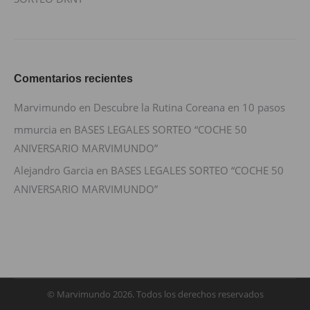
Comentarios recientes
Marvimundo
en
Descubre la Rutina Coreana en 10 pasos
mmurcia
en
BASES LEGALES SORTEO “COCHE 50
ANIVERSARIO MARVIMUNDO”
Alejandro Garcia
en
BASES LEGALES SORTEO “COCHE 50
ANIVERSARIO MARVIMUNDO”
© Marvimundo 2026. Todos los derechos reservados