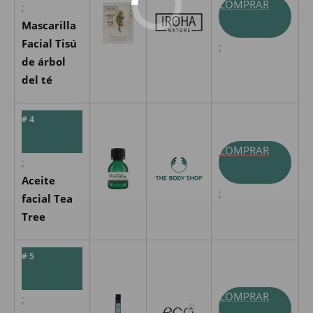
COMPRAR
;
Mascarilla
Facial Tisú
;
de árbol
del té
# 4
COMPRAR
;
Aceite
;
facial Tea
Tree
# 5
COMPRAR
;