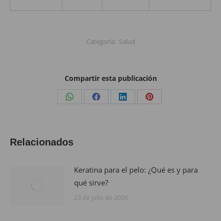
Categoría:
Salud
Compartir esta publicación
Share
Share
Share
Share
on
on
on
on
WhatsApp
Facebook
LinkedIn
Pinterest
Relacionados
Keratina para el pelo: ¿Qué es y para
qué sirve?
23 de julio de 2026