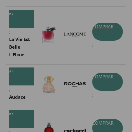
# 3
COMPRAR
;
La Vie Est
;
Belle
L'Elixir
# 4
COMPRAR
;
;
Audace
# 5
COMPRAR
;