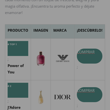
magia olfativa. ¡Encuentra tu aroma perfecto y déjate
enamorar!
PRODUCTO
IMAGEN
MARCA
¡DESCÚBRELO!
# TOP 1
COMPRAR
;
Power of
;
You
# 2
COMPRAR
;
;
J’Adore