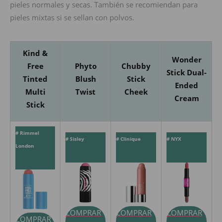
pieles normales y secas. También se recomiendan para
pieles mixtas si se sellan con polvos.
Kind &
Wonder
Free
Phyto
Chubby
Stick Dual-
Tinted
Blush
Stick
Ended
Multi
Twist
Cheek
Cream
Stick
# Rimmel
# Sisley
# Clinique
# NYX
London
COMPRAR
COMPRAR
COMPRAR
COMPRAR