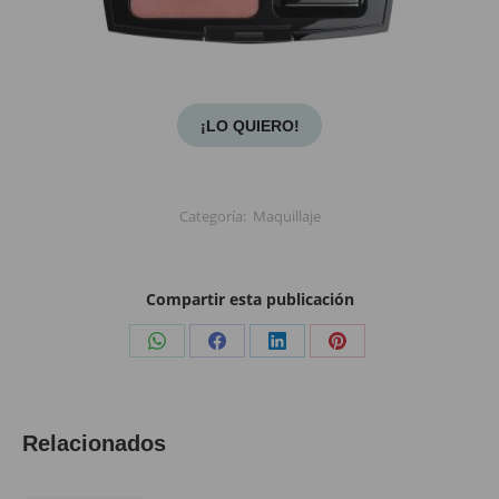
¡LO QUIERO!
Categoría:
Maquillaje
Compartir esta publicación
Share
Share
Share
Share
on
on
on
on
WhatsApp
Facebook
LinkedIn
Pinterest
Relacionados