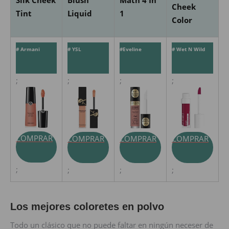
Silk Cheek
Blush
Math 4 In
Cheek
Tint
Liquid
1
Color
# Armani
# YSL
#Eveline
# Wet N Wild
;
;
;
;
COMPRAR
COMPRAR
COMPRAR
COMPRAR
;
;
;
;
Los mejores coloretes en polvo
Todo un clásico que no puede faltar en ningún neceser de