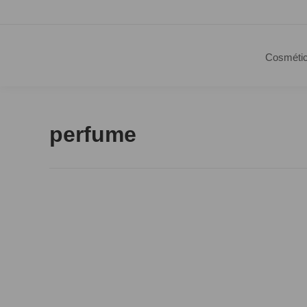
Cosméti
perfume