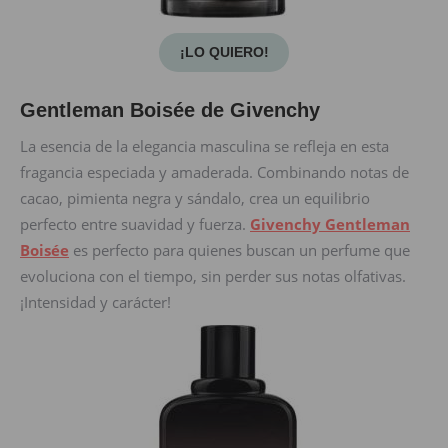
¡LO QUIERO!
Gentleman Boisée de Givenchy
La esencia de la elegancia masculina se refleja en esta
fragancia especiada y amaderada. Combinando notas de
cacao, pimienta negra y sándalo, crea un equilibrio
perfecto entre suavidad y fuerza.
Givenchy Gentleman
Boisée
es perfecto para quienes buscan un perfume que
evoluciona con el tiempo, sin perder sus notas olfativas.
¡Intensidad y carácter!