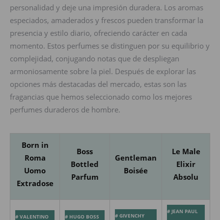
personalidad y deje una impresión duradera. Los aromas
especiados, amaderados y frescos pueden transformar la
presencia y estilo diario, ofreciendo carácter en cada
momento. Estos perfumes se distinguen por su equilibrio y
complejidad, conjugando notas que de despliegan
armoniosamente sobre la piel. Después de explorar las
opciones más destacadas del mercado, estas son las
fragancias que hemos seleccionado como los mejores
perfumes duraderos de hombre.
Born in
Boss
Le Male
Roma
Gentleman
Bottled
Elixir
Uomo
Boisée
Parfum
Absolu
Extradose
# JEAN PAUL
# GIVENCHY
# VALENTINO
# HUGO BOSS