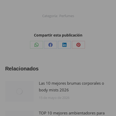
Categoría:
Perfumes
Compartir esta publicación
Share
Share
Share
Share
on
on
on
on
WhatsApp
Facebook
LinkedIn
Pinterest
Relacionados
Las 10 mejores brumas corporales o
body mists 2026
15 de mayo de 2026
TOP 10 mejores ambientadores para