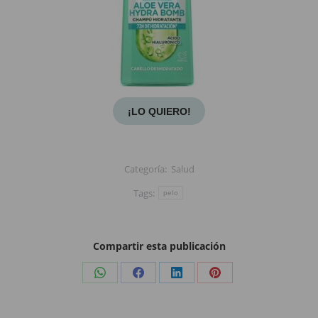
¡LO QUIERO!
Categoría:
Salud
Tags:
pelo
Compartir esta publicación
Share
Share
Share
Share
on
on
on
on