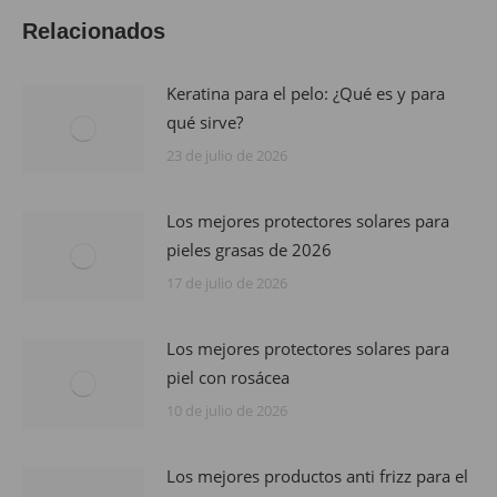
WhatsApp
Facebook
LinkedIn
Pinterest
Relacionados
Keratina para el pelo: ¿Qué es y para
qué sirve?
23 de julio de 2026
Los mejores protectores solares para
pieles grasas de 2026
17 de julio de 2026
Los mejores protectores solares para
piel con rosácea
10 de julio de 2026
Los mejores productos anti frizz para el