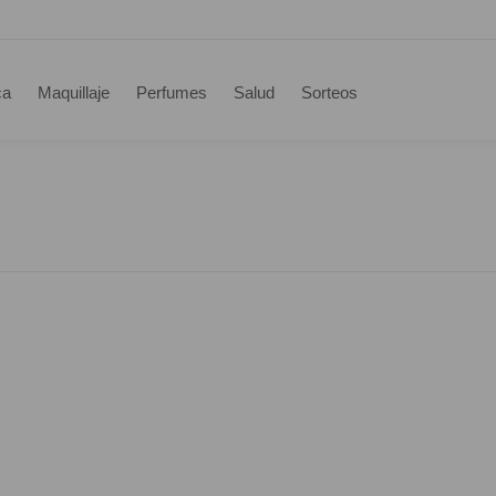
ca
Maquillaje
Perfumes
Salud
Sorteos