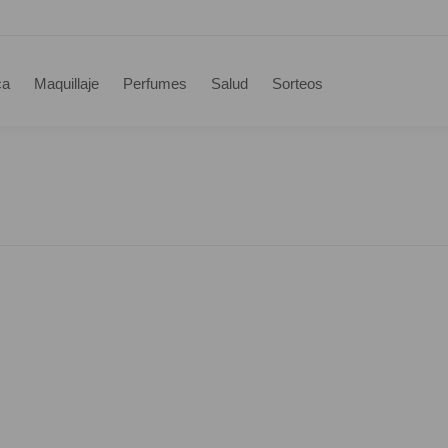
ca
Maquillaje
Perfumes
Salud
Sorteos